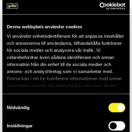
Anja föredrar molnet: “Smart, säkert och
kapabelt”
Vissa företag håller kvar vid traditionella, lokala serverlösningar.
Men Griffels Anja Genestig slår ett slag för molnet. – Det är smart,
Denna webbplats använder cookies
säkert oc...
Vi använder enhetsidentifierare för att anpassa innehållet
26-05-2025
och annonserna till användarna, tillhandahålla funktioner
för sociala medier och analysera vår trafik. Vi
Daniel vet hur man stoppar inkräktaren
vidarebefordrar även sådana identifierare och annan
Griffels Daniel Thompsson tror på samspelet mellan människor,
information från din enhet till de sociala medier och
teknik och organisation. Så skapas säkra IT-miljöer. – Ledningens
annons- och analysföretag som vi samarbetar med.
engagemang är vi...
Dessa kan i sin tur kombinera informationen med annan
information som du har tillhandahållit eller som de har
15-05-2025
samlat in när du har använt deras tjänster.
Teknik med en mänsklig touch – därför
Samtyckesval
gillar kunderna Elias
Nödvändig
Elias Karlsson är IT-tekniker på Griffel. Han gläds över hur mycket
kompaktare och snabbare teknik blir hela tiden. – Det finns så
Inställningar
stora...