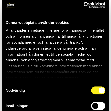
Anja föredrar molnet: “Smart, säkert och
kapabelt”
Vissa företag håller kvar vid traditionella, lokala serverlösningar.
Men Griffels Anja Genestig slår ett slag för molnet. – Det är smart,
Denna webbplats använder cookies
säkert oc...
Vi använder enhetsidentifierare för att anpassa innehållet
26-05-2025
och annonserna till användarna, tillhandahålla funktioner
för sociala medier och analysera vår trafik. Vi
Daniel vet hur man stoppar inkräktaren
vidarebefordrar även sådana identifierare och annan
Griffels Daniel Thompsson tror på samspelet mellan människor,
information från din enhet till de sociala medier och
teknik och organisation. Så skapas säkra IT-miljöer. – Ledningens
annons- och analysföretag som vi samarbetar med.
engagemang är vi...
Dessa kan i sin tur kombinera informationen med annan
information som du har tillhandahållit eller som de har
15-05-2025
samlat in när du har använt deras tjänster.
Teknik med en mänsklig touch – därför
Samtyckesval
gillar kunderna Elias
Nödvändig
Elias Karlsson är IT-tekniker på Griffel. Han gläds över hur mycket
kompaktare och snabbare teknik blir hela tiden. – Det finns så
Inställningar
stora...