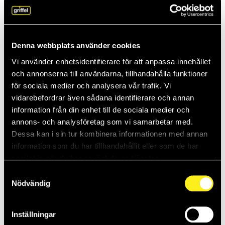
Anja föredrar molnet: “Smart, säkert och
kapabelt”
Vissa företag håller kvar vid traditionella, lokala serverlösningar.
Men Griffels Anja Genestig slår ett slag för molnet. – Det är smart,
Denna webbplats använder cookies
säkert oc...
Vi använder enhetsidentifierare för att anpassa innehållet
26-05-2025
och annonserna till användarna, tillhandahålla funktioner
för sociala medier och analysera vår trafik. Vi
Daniel vet hur man stoppar inkräktaren
vidarebefordrar även sådana identifierare och annan
Griffels Daniel Thompsson tror på samspelet mellan människor,
information från din enhet till de sociala medier och
teknik och organisation. Så skapas säkra IT-miljöer. – Ledningens
annons- och analysföretag som vi samarbetar med.
engagemang är vi...
Dessa kan i sin tur kombinera informationen med annan
information som du har tillhandahållit eller som de har
15-05-2025
samlat in när du har använt deras tjänster.
Teknik med en mänsklig touch – därför
Samtyckesval
gillar kunderna Elias
Nödvändig
Elias Karlsson är IT-tekniker på Griffel. Han gläds över hur mycket
kompaktare och snabbare teknik blir hela tiden. – Det finns så
Inställningar
stora...