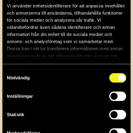
Störningar i nätet för vår
Vi använder enhetsidentifierare för att anpassa innehållet
underleverantör Wexnet
och annonserna till användarna, tillhandahålla funktioner
för sociala medier och analysera vår trafik. Vi
Kl 13:30 Kunder som går via vår underleverantör Wexnet har haft
vidarebefordrar även sådana identifierare och annan
en kortare driftstörning på grund av utrustningsfel. Alla kunder ska
information från din enhet till de sociala medier och
vara igång nu,...
annons- och analysföretag som vi samarbetar med.
Dessa kan i sin tur kombinera informationen med annan
Arkiv
information som du har tillhandahållit eller som de har
samlat in när du har använt deras tjänster.
2026
Samtyckesval
Nödvändig
2025
Inställningar
2024
Statistik
2023
Marknadsföring