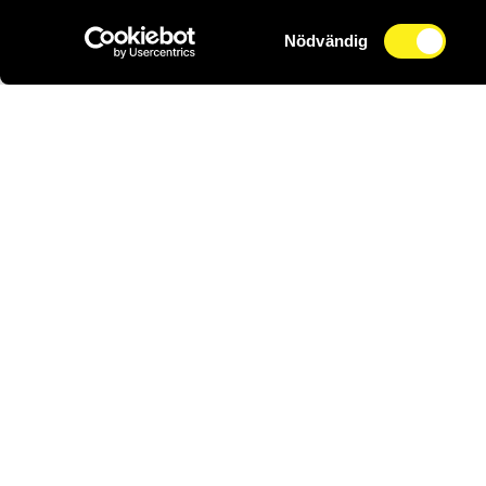
Samtyckesval
Nödvändig
0470-
Griffel
Service
Kontakt
Om oss
Jobba h
Nyheter
Linnégatan 16
352 33 Växjö