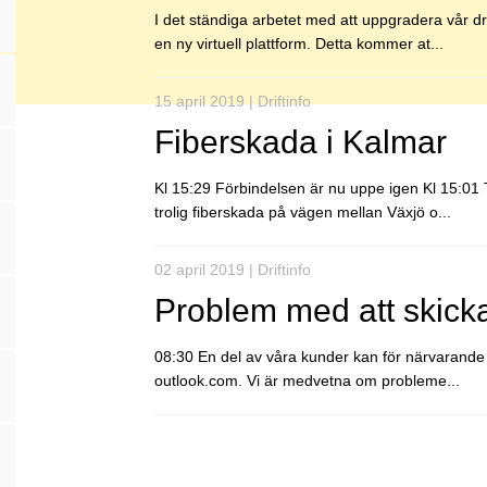
I det ständiga arbetet med att uppgradera vår drif
en ny virtuell plattform. Detta kommer at...
15 april 2019 | Driftinfo
Fiberskada i Kalmar
Kl 15:29 Förbindelsen är nu uppe igen Kl 15:01 T
trolig fiberskada på vägen mellan Växjö o...
02 april 2019 | Driftinfo
Problem med att skick
08:30 En del av våra kunder kan för närvarande h
outlook.com. Vi är medvetna om probleme...