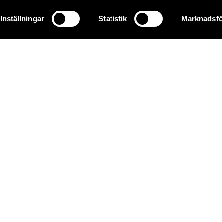
Inställningar
Statistik
Marknadsfö
72 30 40
info@griffel.se
Webbmail
desk
Webbmail
cloud_queue
Office 365
os oss