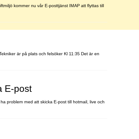
tmiljö kommer nu vår E-posttjänst IMAP att flyttas till
ekniker är på plats och felsöker Kl 11:35 Det är en
a E-post
a problem med att skicka E-post till hotmail, live och