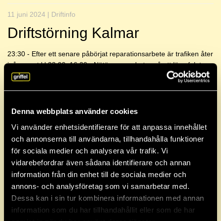
11 juni 2024 | Driftinfo
Driftstörning Kalmar
23:30 - Efter ett senare påbörjat reparationsarbete är trafiken åter
igång runt kl.23:00. 16:20 - Nätägaren arbetar på att lösa felet.
Uppskatta...
Arkiv
Denna webbplats använder cookies
Vi använder enhetsidentifierare för att anpassa innehållet
2026
och annonserna till användarna, tillhandahålla funktioner
för sociala medier och analysera vår trafik. Vi
vidarebefordrar även sådana identifierare och annan
2025
information från din enhet till de sociala medier och
annons- och analysföretag som vi samarbetar med.
Dessa kan i sin tur kombinera informationen med annan
2024
information som du har tillhandahållit eller som de har