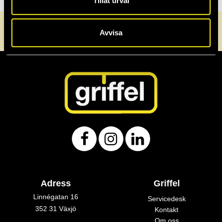
Tillåt urval
0470-72 30 40
info@griffel.se
Servicedesk
Avvisa
Adress
Griffel
Linnégatan 16
Servicedesk
352 31 Växjö
Kontakt
Om oss