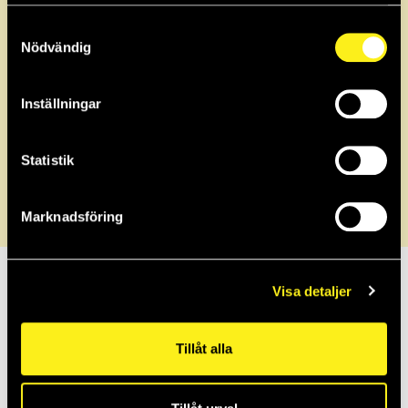
samlat in när du har använt deras tjänster.
2023
Samtyckesval
Nödvändig
2022
Inställningar
2021
Statistik
2020
Marknadsföring
2019
Visa detaljer
2018
Tillåt alla
2017