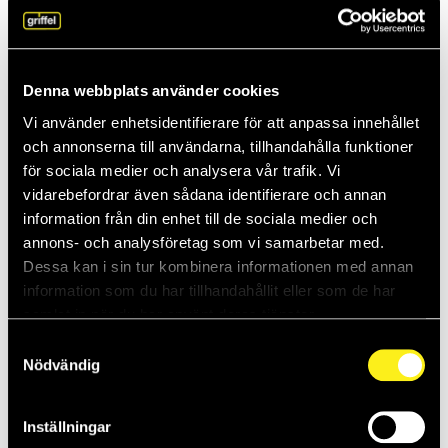
Anja föredrar molnet: “Smart, säkert och
kapabelt”
Vissa företag håller kvar vid traditionella, lokala serverlösningar.
Men Griffels Anja Genestig slår ett slag för molnet. – Det är smart,
Denna webbplats använder cookies
säkert oc...
Vi använder enhetsidentifierare för att anpassa innehållet
26-05-2025
och annonserna till användarna, tillhandahålla funktioner
för sociala medier och analysera vår trafik. Vi
Daniel vet hur man stoppar inkräktaren
vidarebefordrar även sådana identifierare och annan
Griffels Daniel Thompsson tror på samspelet mellan människor,
information från din enhet till de sociala medier och
teknik och organisation. Så skapas säkra IT-miljöer. – Ledningens
annons- och analysföretag som vi samarbetar med.
engagemang är vi...
Dessa kan i sin tur kombinera informationen med annan
information som du har tillhandahållit eller som de har
15-05-2025
samlat in när du har använt deras tjänster.
Teknik med en mänsklig touch – därför
Samtyckesval
gillar kunderna Elias
Nödvändig
Elias Karlsson är IT-tekniker på Griffel. Han gläds över hur mycket
kompaktare och snabbare teknik blir hela tiden. – Det finns så
Inställningar
stora...