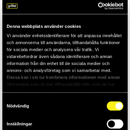
Anja föredrar molnet: “Smart, säkert och
kapabelt”
Vissa företag håller kvar vid traditionella, lokala serverlösningar.
Men Griffels Anja Genestig slår ett slag för molnet. – Det är smart,
Denna webbplats använder cookies
säkert oc...
Vi använder enhetsidentifierare för att anpassa innehållet
26-05-2025
och annonserna till användarna, tillhandahålla funktioner
för sociala medier och analysera vår trafik. Vi
Daniel vet hur man stoppar inkräktaren
vidarebefordrar även sådana identifierare och annan
Griffels Daniel Thompsson tror på samspelet mellan människor,
information från din enhet till de sociala medier och
teknik och organisation. Så skapas säkra IT-miljöer. – Ledningens
annons- och analysföretag som vi samarbetar med.
engagemang är vi...
Dessa kan i sin tur kombinera informationen med annan
information som du har tillhandahållit eller som de har
15-05-2025
samlat in när du har använt deras tjänster.
Teknik med en mänsklig touch – därför
Samtyckesval
gillar kunderna Elias
Nödvändig
Elias Karlsson är IT-tekniker på Griffel. Han gläds över hur mycket
kompaktare och snabbare teknik blir hela tiden. – Det finns så
Inställningar
stora...