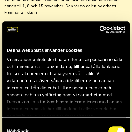
natten till 1, 8 och 15 november. Den första delen av arbetet
kommer att ske n...
Arkiv
2026
Denna webbplats använder cookies
Vi använder enhetsidentifierare för att anpassa innehållet
2025
och annonserna till användarna, tillhandahålla funktioner
för sociala medier och analysera vår trafik. Vi
vidarebefordrar även sådana identifierare och annan
2024
information från din enhet till de sociala medier och
annons- och analysföretag som vi samarbetar med.
Dessa kan i sin tur kombinera informationen med annan
2023
information som du har tillhandahållit eller som de har
samlat in när du har använt deras tjänster.
Samtyckesval
2022
Nödvändig