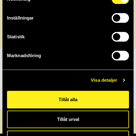
2021
Inställningar
2020
Statistik
Marknadsföring
2019
2018
Visa detaljer
2017
Tillåt alla
Tillåt urval
0470-72 30 40
info@griffel.se
Servicedesk