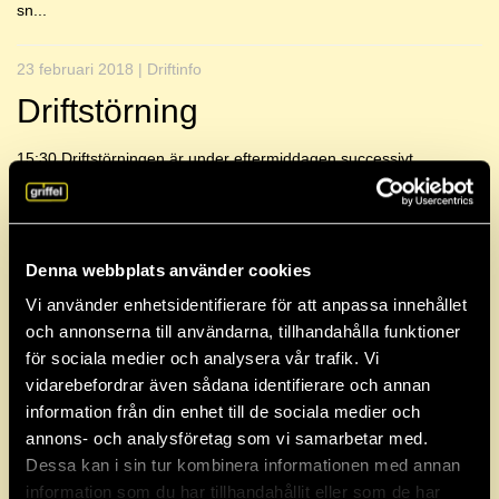
sn...
23 februari 2018 | Driftinfo
Driftstörning
15:30 Driftstörningen är under eftermiddagen successivt
åtgärdad och löst, men man kan fortfarande uppleva mindre
problem som exempelvis ...
Denna webbplats använder cookies
Arkiv
Vi använder enhetsidentifierare för att anpassa innehållet
och annonserna till användarna, tillhandahålla funktioner
2026
för sociala medier och analysera vår trafik. Vi
vidarebefordrar även sådana identifierare och annan
2025
information från din enhet till de sociala medier och
annons- och analysföretag som vi samarbetar med.
Dessa kan i sin tur kombinera informationen med annan
2024
information som du har tillhandahållit eller som de har