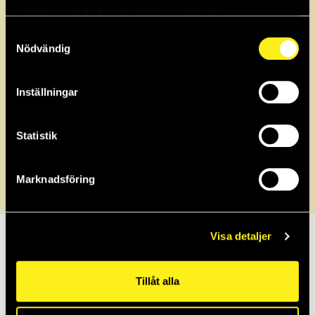
samlat in när du har använt deras tjänster.
Samtyckesval
2023
Nödvändig
2022
Inställningar
2021
Statistik
Marknadsföring
2020
2019
Visa detaljer
2018
Tillåt alla