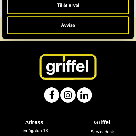
2017
Tillåt urval
Avvisa
0470-72 30 40
info@griffel.se
Servicedesk
Adress
Griffel
Linnégatan 16
Servicedesk