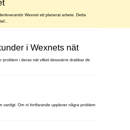
et
erleverantör Wexnet ett planerat arbete. Detta
ef...
 kunder i Wexnets nät
ar problem i deras nät vilket dessvärre drabbar de
om vanligt. Om ni fortfarande upplever några problem