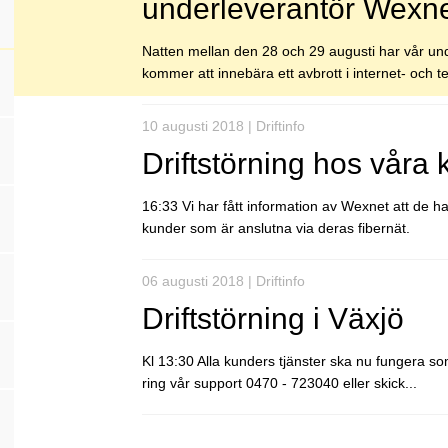
underleverantör Wexn
Natten mellan den 28 och 29 augusti har vår und
kommer att innebära ett avbrott i internet- och tel
10 augusti 2018 | Driftinfo
Driftstörning hos våra
16:33 Vi har fått information av Wexnet att de h
kunder som är anslutna via deras fibernät.
06 augusti 2018 | Driftinfo
Driftstörning i Växjö
Kl 13:30 Alla kunders tjänster ska nu fungera s
ring vår support 0470 - 723040 eller skick...