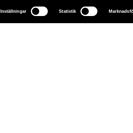
Inställningar
Statistik
Marknadsfö
72 30 40
info@griffel.se
Webbmail
desk
Webbmail
cloud_queue
Office 365
os oss