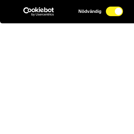
Samtyckesval
Nödvändig
0470-
Griffel
Service
Kontakt
Om oss
Jobba h
Nyheter
Linnégatan 16
352 33 Växjö