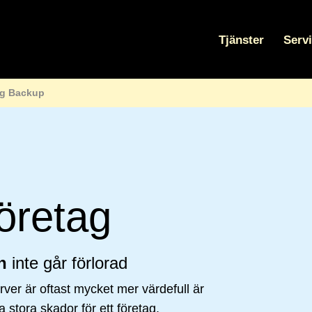
Tjänster
Serv
lig Backup
företag
n
inte går förlorad
rver är of­tast mycket mer värdefull är
 stora skador för ett företag.