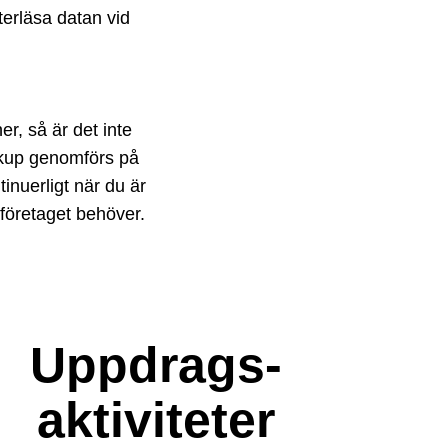
återläsa datan vid
r, så är det inte
ackup genomförs på
inuerligt när du är
 företaget behöver.
Uppdrags-
aktiviteter