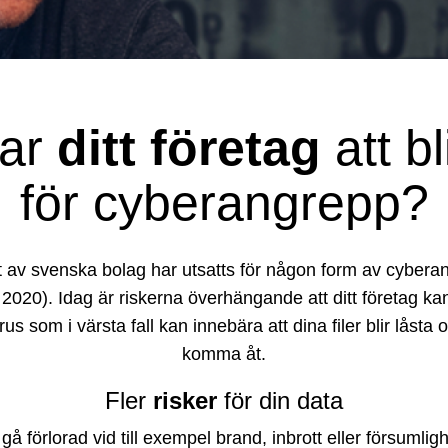
rar
ditt företag
att bl
för cyberangrepp?
 av svenska bolag har utsatts för någon form av cybera
2020). Idag är riskerna överhängande att ditt företag kan 
us som i värsta fall kan innebära att dina filer blir låsta 
komma åt.
Fler
risker
för din data
å förlo­rad vid till exempel brand, inbrott eller försumligh