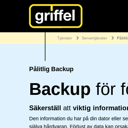
Tjänster
Servertjänster
Pålit
Pålitlig Backup
Backup
för 
Säkerställ
att
viktig informatio
Den information du har på din dator eller se
själva hårdvaran. Förlust av data kan orsaka