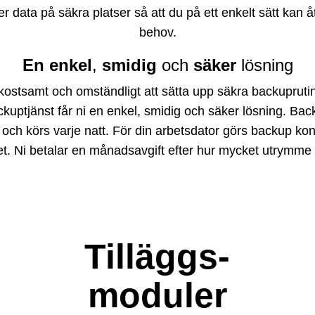
 er data på säkra platser så att du på ett enkelt sätt kan 
behov.
En enkel
,
smidig
och
säker
lösning
 kostsamt och omständligt att sätta upp säkra backuprutine
kuptjänst får ni en enkel, smidig och sä­ker lösning. B
 och körs varje natt. För din arbetsdator görs backup kont
rnet. Ni betalar en månadsavgift efter hur mycket utrymme
Tilläggs-
moduler