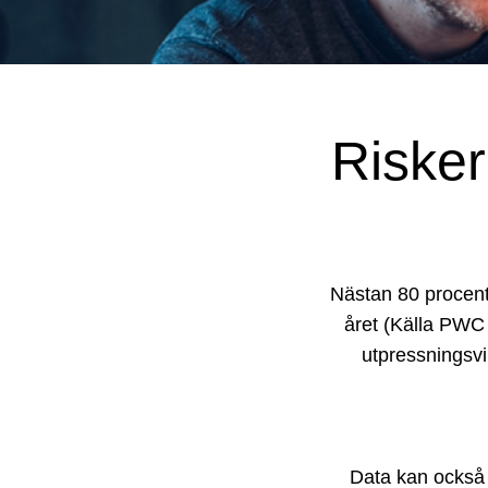
Riske
Nästan 80 procent
året (Källa PWC 
utpressningsvir
Data kan också g