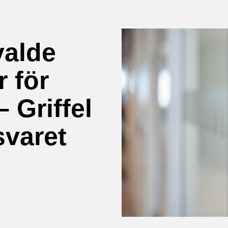
valde
r för
– Griffel
svaret