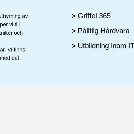
>
Griffel 365
 uthyrning av
r vi till
>
Pålitlig Hårdvara
kniker och
>
Utbildning inom I
ar. Vi finns
p med det