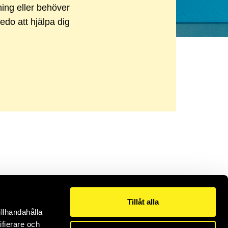
sning eller behöver
redo att hjälpa dig
Tillåt alla
illhandahålla
ifierare och