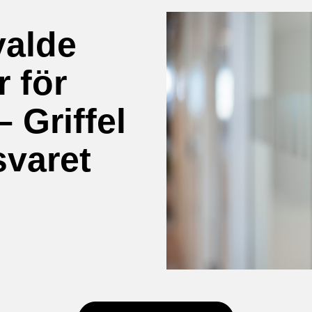
valde
r för
– Griffel
svaret