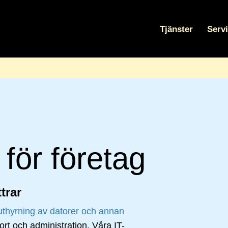
Tjänster
Serv
för företag
trar
uthyrning av datorer och annan
pport och administration. Våra IT-