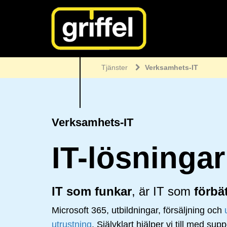
Tjänster
Verksamhets-IT
Verksamhets-IT
IT-lösningar
IT som funkar
, är IT som
förbät
Microsoft 365, utbildningar, försäljning och
utrustning
. Självklart hjälper vi till med su