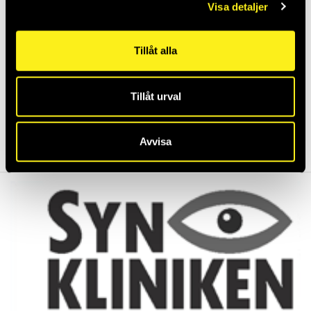
Visa detaljer
Tillåt alla
Framtidssäkrad konferenslösning till Växjö
Lakers
Tillåt urval
Vi på Griffel är stolta över att ha fått förtroendet att
levere...
Avvisa