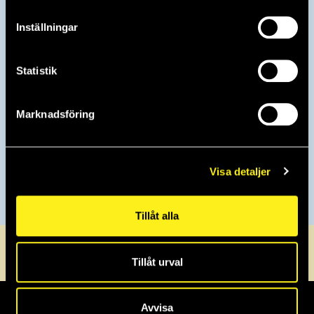
Wexnet AB
ViaEuropa Sverige AB
Inställningar
Stiftelsen för Internetinfrastruktur
Statistik
Marknadsföring
Visa detaljer
Tillåt alla
0470-72 30 40
info@griffel.se
Servicedesk
Tillåt urval
Avvisa