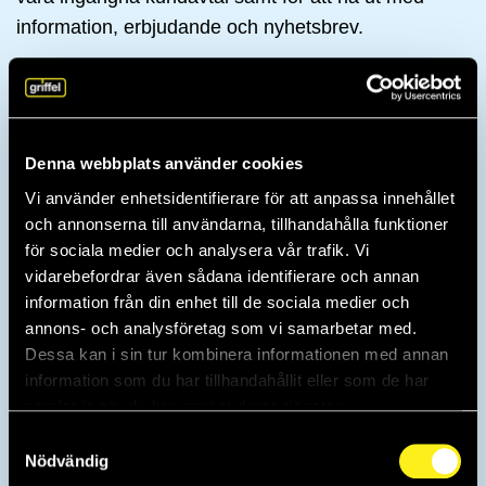
information, erbjudande och nyhetsbrev.
Behandlingen av personuppgifter sker i enlighet
med gällande lagstiftning.
I de fall tjänsten kräver att Griffel anlitar andra
Denna webbplats använder cookies
personuppgiftsbiträden säkerställs att dessa andra
Vi använder enhetsidentifierare för att anpassa innehållet
personuppgiftsbiträden är bundna av skriftliga avtal
och annonserna till användarna, tillhandahålla funktioner
som ålägger dem att tillhandahålla minst den nivå
för sociala medier och analysera vår trafik. Vi
av dataskydd som Griffel avkrävs enligt GDPR.
vidarebefordrar även sådana identifierare och annan
De underleverantörer vi använder i leverans av våra
information från din enhet till de sociala medier och
annons- och analysföretag som vi samarbetar med.
tjänster som vi tecknat personuppgiftsbiträdesavtal
Dessa kan i sin tur kombinera informationen med annan
med är:
information som du har tillhandahållit eller som de har
Microsoft Inc
samlat in när du har använt deras tjänster.
Samtyckesval
HL Design & Media AB
Nödvändig