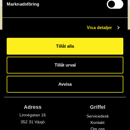
Marknadsföring
0470-72 30 40
info@griffel.se
Servicedesk
Visa detaljer
Tillåt alla
Tillåt urval
Avvisa
Adress
Griffel
Linnégatan 16
Servicedesk
352 31 Växjö
Kontakt
Om oss