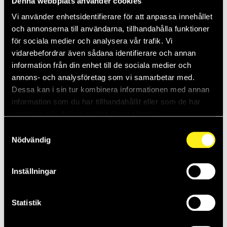
Denna webbplats använder cookies
3. Välj ”VPN” i listen till vänster.
Vi använder enhetsidentifierare för att anpassa innehållet
och annonserna till användarna, tillhandahålla funktioner
för sociala medier och analysera vår trafik. Vi
vidarebefordrar även sådana identifierare och annan
Klicka på ”Lägg till en VPN-anslutning” i fältet i mitten.
information från din enhet till de sociala medier och
annons- och analysföretag som vi samarbetar med.
4. Fyll i uppgifterna som vi skickat med i mailet enligt bilden.
Dessa kan i sin tur kombinera informationen med annan
Spara sedan.
information som du har tillhandahållit eller som de har
samlat in när du har använt deras tjänster.
Samtyckesval
5. Anslut genom att klicka på nätverksikonen nere i det högra
Nödvändig
hörnet av skärmen, nära klockan. Välj din VPN-anslutning i listan
och klicka på ”Anslut”.
Inställningar
Statistik