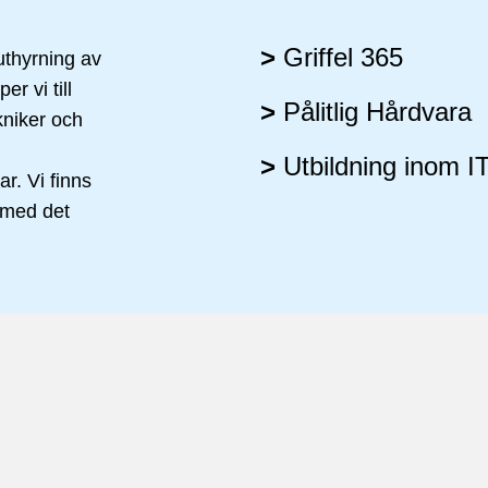
>
Griffel 365
 uthyrning av
r vi till
>
Pålitlig Hårdvara
kniker och
>
Utbildning inom I
ar. Vi finns
p med det