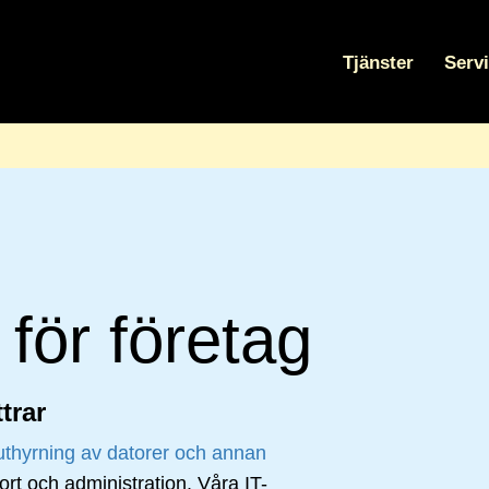
Tjänster
Serv
för företag
trar
uthyrning av datorer och annan
pport och administration. Våra IT-