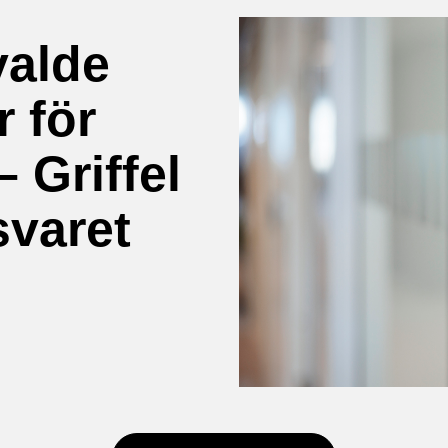
valde
r för
– Griffel
svaret