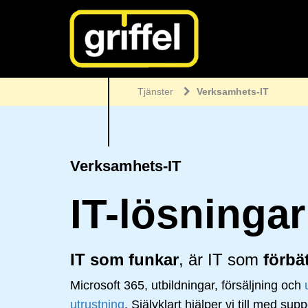
Tjänster
Verksamhets-IT
Verksamhets-IT
IT-lösningar
IT som funkar
, är IT som
förbät
Microsoft 365, utbildningar, försäljning och
utrustning
. Självklart hjälper vi till med su