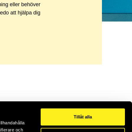
sning eller behöver
redo att hjälpa dig
Tillåt alla
illhandahålla
ifierare och