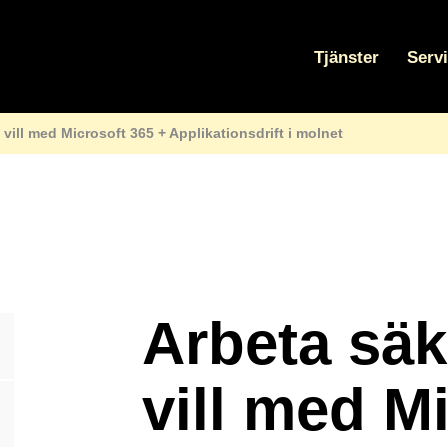
Tjänster
Serv
 vill med Microsoft 365 + Applikationsdrift i molnet
Arbeta säk
vill med M