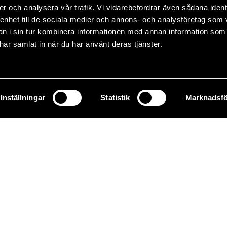
er och analysera vår trafik. Vi vidarebefordrar även sådana ident
 enhet till de sociala medier och annons- och analysföretag som 
 i sin tur kombinera informationen med annan information som
e har samlat in när du har använt deras tjänster.
Inställningar
Statistik
Marknadsfö
72 30 40
info@griffel.se
Webbmail
desk
Webbmail
cloud_queue
Office 365