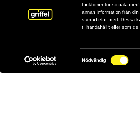
funktioner för sociala medi
annan information från din
samarbetar med. Dessa kan
tillhandahållit eller som d
Samtyckesval
Nödvändig
0470-
Griffel
Service
Kontakt