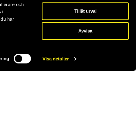
ifierare och
Tillåt urval
vi
 du har
Avvisa
ring
Visa detaljer
Servicedesk
Fjärrhjälp
Desktop
laptop
iOS