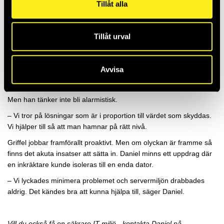
Tillåt alla
Ekonomisk kalkyl
Ett enkelt sätt att motivera kunderna till högre säkerhetstänk är att
Tillåt urval
lyfta vilka ekonomiska värden som står på spel. Vad kostar det om
verksamheten står still en timme, eller en dag?
Avvisa
– När man har den siffran klar för sig är det enkelt att värdera
kostnaden för investeringar i cybersäkerhet.
Men han tänker inte bli alarmistisk.
– Vi tror på lösningar som är i proportion till värdet som skyddas.
Vi hjälper till så att man hamnar på rätt nivå.
Griffel jobbar framförallt proaktivt. Men om olyckan är framme så
finns det akuta insatser att sätta in. Daniel minns ett uppdrag där
en inkräktare kunde isoleras till en enda dator.
– Vi lyckades minimera problemet och servermiljön drabbades
aldrig. Det kändes bra att kunna hjälpa till, säger Daniel.
Vill du också få en säkrare IT-miljö - kontakta Daniel på