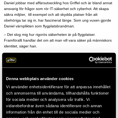
Daniel jobbar med affärsutveckling hos Griffel och är bland annat
ansvarig för frågor som rör IT-säkerhet och cyberhot. Att skapa
säkra miljöer, till exempel och att skydda platser från att
obehöriga tar sig in, har fascinerat länge. Som ung vuxen gjorde
Daniel värnplikten som flygplatsbrandman.
– Det slog mig hur rigorös säkerheten är på flygplatser.
Framförallt handlar det om att man vill vara säker på människors
identitet, säger han.
Identifiering viktigt
Även i dag är identifiering en viktig fråga när det gäller IT-
säkerhet.
Denna webbplats använder cookies
– Mitt intresse för området har knappast avtagit, snarare tvärtom.
Vi använder enhetsidentifierare för att anpassa innehållet
Det händer otroligt mycket, säger han.
och annonserna till användarna, tillhandahålla funktioner
Förr krävdes normalt bara lösenord för att ha åtkomst till
för sociala medier och analysera vår trafik. Vi
företagets IT-miljö. Men efter pandemin har utvecklingen med
vidarebefordrar även sådana identifierare och annan
säker digital identifiering skjutit fart.
information från din enhet till de sociala medier och
– Hantering och krav på lösenord i dag är komplext och det