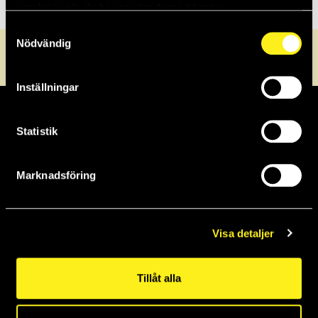
samlat in när du har använt deras tjänster.
Samtyckesval
Nödvändig
0470-72 30 40
info@griffel.se
Servicedesk
Inställningar
Statistik
Marknadsföring
Visa detaljer
Adress
Griffel
Tillåt alla
Linnégatan 16
Servicedesk
352 31 Växjö
Kontakt