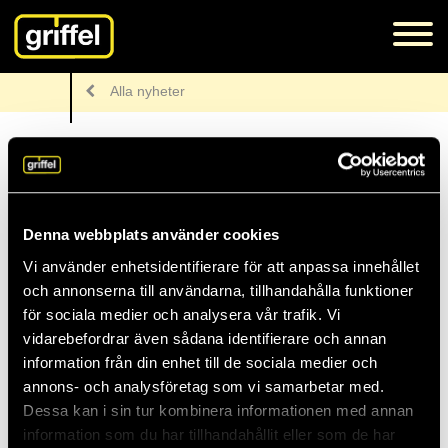
Alla nyheter
Nyheter
Denna webbplats använder cookies
Lunchöppen support
Vi använder enhetsidentifierare för att anpassa innehållet
och annonserna till användarna, tillhandahålla funktioner
för sociala medier och analysera vår trafik. Vi
För att öka tillgängligheten och servicen för våra kunder är vår
vidarebefordrar även sådana identifierare och annan
support numera öppen även under lunchen. Ni är välkomna att
information från din enhet till de sociala medier och
höra av er till oss alla vardagar mellan klockan 08.00 och 17.00.
annons- och analysföretag som vi samarbetar med.
Dessa kan i sin tur kombinera informationen med annan
Arkiv
information som du har tillhandahållit eller som de har