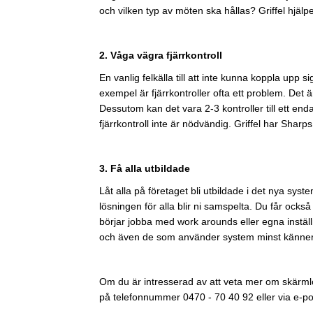
och vilken typ av möten ska hållas? Griffel hjälper t
2. Våga vägra fjärrkontroll
En vanlig felkälla till att inte kunna koppla upp si
exempel är fjärrkontroller ofta ett problem. Det ä
Dessutom kan det vara 2-3 kontroller till ett en
fjärrkontroll inte är nödvändig
. Griffel har Shar
3. Få alla utbildade
Låt alla på företaget bli utbildade i det nya sys
lösningen för alla blir ni samspelta. Du får oc
börjar jobba med work arounds eller egna instäl
och även de som använder system minst känne
Om du är intresserad av att veta mer om skärmlö
på telefonnummer 0470 - 70 40 92 eller via e-p