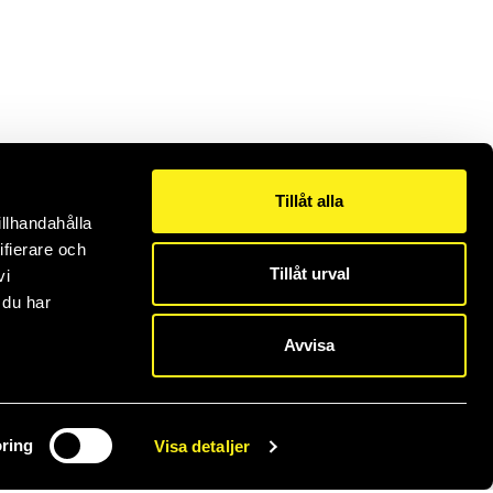
Tillåt alla
illhandahålla
ifierare och
Tillåt urval
vi
 du har
Avvisa
ring
Visa detaljer