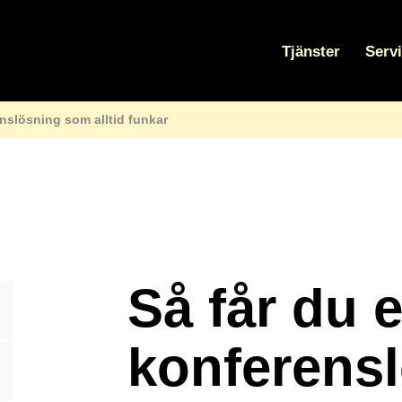
Tjänster
Serv
nslösning som alltid funkar
Så får du 
konferens