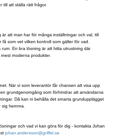
ill att ställa rätt frågor.
g är att man har för många inställningar och val, till
r få som vet vilken kontroll som gäller för vad.
da rum.
En bra lösning är att hitta utrustning där
ps mest moderna produkter.
temet. När vi som leverantör får chansen att visa upp
kså en grundgenomgång som förhindrar att användarna
lningar. Då kan ni behålla det smarta grundupplägget
r sig hemma.
sningar och vad vi kan göra för dig - kontakta Johan
ost
johan.andersson@griffel.se