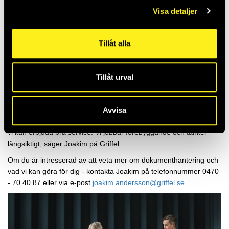
intern hantering av dokument och att skydda den digitala miljön
Visa detaljer
från externa hot.
– Ingen vill att känsliga dokument ska bli liggande i en skrivare.
Tillåt alla
Därför har vi lösningar där man måste identifiera sig för att få ut
sitt dokument, säger han.
Skrivare och kopiatorer kan också utgöra en säkerhetsrisk
Tillåt urval
eftersom de har öppna portar som kan bli mål för intrång. Här
behövs expertis för att säkra systemen.
– Vi ser till att våra kunder har säkerheten i fokus. Att två företag
Avvisa
med bra värderingar, som Griffel och Sharp, gått samman gör att
vi kan erbjuda bra service. Vi jobbar förebyggande och tänker
långsiktigt, säger Joakim på Griffel.
Om du är intresserad av att veta mer om dokumenthantering och
vad vi kan göra för dig - kontakta Joakim på telefonnummer 0470
- 70 40 87 eller via e-post
joakim.andersson@griffel.se