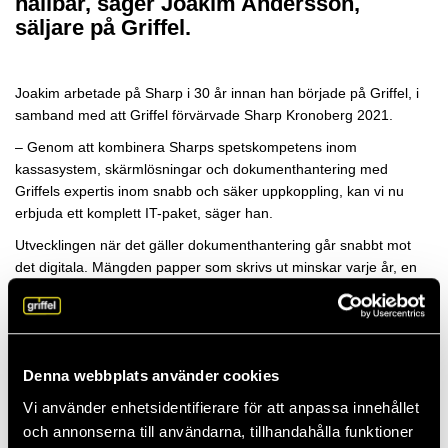
hållbar, säger Joakim Andersson,
säljare på Griffel.
Joakim arbetade på Sharp i 30 år innan han började på Griffel, i
samband med att Griffel förvärvade Sharp Kronoberg 2021.
– Genom att kombinera Sharps spetskompetens inom
kassasystem, skärmlösningar och dokumenthantering med
Griffels expertis inom snabb och säker uppkoppling, kan vi nu
erbjuda ett komplett IT-paket, säger han.
Utvecklingen när det gäller dokumenthantering går snabbt mot
det digitala. Mängden papper som skrivs ut minskar varje år, en
trend som förstärktes under pandemin.
Mjukvara underlättar
Denna webbplats använder cookies
Joakim ser många möjligheter med utvecklingen.
Vi använder enhetsidentifierare för att anpassa innehållet
– Färre utskrifter är bra för miljön. Det går åt mindre papper och
och annonserna till användarna, tillhandahålla funktioner
bläck, och många företag jobbar aktivt med att hålla nere antalet