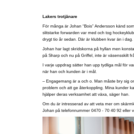
Lakers trotjänare
För många är Johan “Bois” Andersson känd som e
slitstarke forwarden var med och tog hockeyklubb
drygt tio år sedan. Där är klubben kvar än i dag.
Johan har lagt skridskorna på hyllan men konstat
på Sharp och nu på Griffel, inte är väsensskilt f
I varje uppdrag sätter han upp tydliga mål för v
när han och kunden är i mål.
– Engagemang är a och o. Man måste bry sig om 
problem och att ge återkoppling. Mina kunder kan
hjälper deras verksamhet att växa, säger han.
Om du är intresserad av att veta mer om skärmlö
Johan på telefonnummer 0470 - 70 40 92 eller v