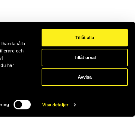
Tillåt alla
illhandahålla
ifierare och
Tillåt urval
vi
 du har
Avvisa
ring
Visa detaljer
Servicedesk