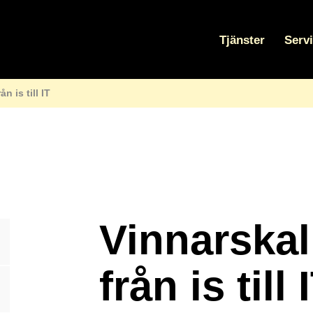
Tjänster
Serv
n is till IT
Vinnarskal
från is till 