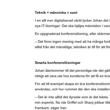
Teknik + människa = sant
I en allt mer digitaliserad värld tycker Johan de
nya IT-lösningar: Det ska hjälpa människor i va
En uppgraderad konferenslösning, eller skärmar t
– Det finns ingen mening med att ha många funk
alltid från det mänskliga, tekniken är till för att
Smarta konferenslösningar
Johan återkommer till det personliga när det gä
viktigt att vara ute hos kunderna för att få en b
För att till exempel skapa en bra konferenslösnin
användas, och hur rummet där den ska installera
– Det är inte alltid det dyraste som är det bästa
min expertis. Nu när Griffel och Sharp jobbar til
framkant, säger han.