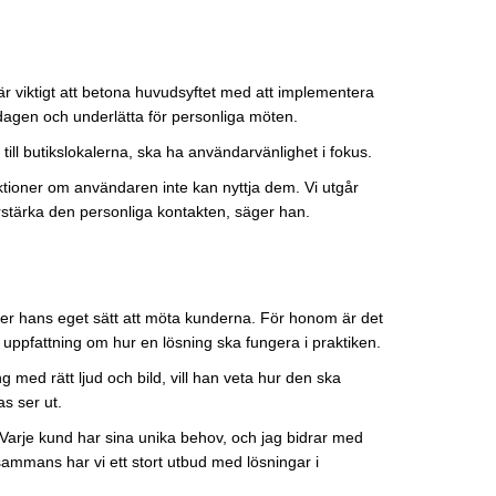
t är viktigt att betona huvudsyftet med att implementera
rdagen och underlätta för personliga möten.
ill butikslokalerna, ska ha användarvänlighet i fokus.
tioner om användaren inte kan nyttja dem. Vi utgår
 förstärka den personliga kontakten, säger han.
ller hans eget sätt att möta kunderna. För honom är det
ra uppfattning om hur en lösning ska fungera i praktiken.
g med rätt ljud och bild, vill han veta hur den ska
s ser ut.
. Varje kund har sina unika behov, och jag bidrar med
lsammans har vi ett stort utbud med lösningar i