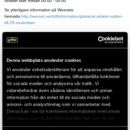
Arbetet sker mellan 00:00 - 05:00
Se ytterligare information på Wexnets
hemsida
http://wexnet.se/driftinformation/planerat-arbete-natten-
till-29-november/
Arkiv
2026
Denna webbplats använder cookies
Vi använder enhetsidentifierare för att anpassa innehållet
2025
och annonserna till användarna, tillhandahålla funktioner
för sociala medier och analysera vår trafik. Vi
vidarebefordrar även sådana identifierare och annan
2024
information från din enhet till de sociala medier och
annons- och analysföretag som vi samarbetar med.
Dessa kan i sin tur kombinera informationen med annan
2023
information som du har tillhandahållit eller som de har
samlat in när du har använt deras tjänster.