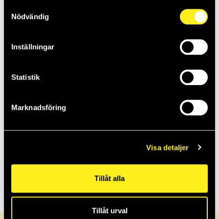
2022
Samtyckesval
Nödvändig
2021
Inställningar
2020
Statistik
2019
Marknadsföring
2018
Visa detaljer
2017
Tillåt alla
Tillåt urval