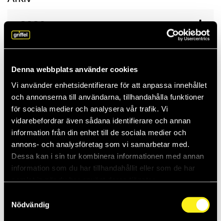
2026
2025
Denna webbplats använder cookies
Vi använder enhetsidentifierare för att anpassa innehållet
2024
och annonserna till användarna, tillhandahålla funktioner
för sociala medier och analysera vår trafik. Vi
vidarebefordrar även sådana identifierare och annan
2023
information från din enhet till de sociala medier och
annons- och analysföretag som vi samarbetar med.
Dessa kan i sin tur kombinera informationen med annan
2022
information som du har tillhandahållit eller som de har
samlat in när du har använt deras tjänster.
2021
Samtyckesval
Nödvändig