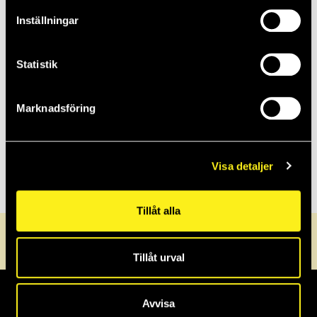
2020
Inställningar
2019
Statistik
2018
Marknadsföring
2017
Visa detaljer
Tillåt alla
0470-72 30 40
info@griffel.se
Servicedesk
Tillåt urval
Avvisa