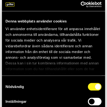
Android
iPhone
Outlook 2010
Outlook 2010 (IMAP-Basic Exchange)
Denna webbplats använder cookies
Outlook 2013
Vi använder enhetsidentifierare för att anpassa innehållet
Outlook 2013 (IMAP-Basic Exchange)
och annonserna till användarna, tillhandahålla funktioner
Inställningar för Office 365
för sociala medier och analysera vår trafik. Vi
vidarebefordrar även sådana identifierare och annan
Android
information från din enhet till de sociala medier och
iPhone
annons- och analysföretag som vi samarbetar med.
Dessa kan i sin tur kombinera informationen med annan
Vanliga frågor
information som du har tillhandahållit eller som de har
samlat in när du har använt deras tjänster.
Jag har problem att skicka e-post. Vad är fel?
Samtyckesval
Nödvändig
Hur lägger jag upp mitt e-postkonto?
Inställningar
Finns det webbmail och hur kommer jag åt den?