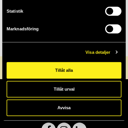
Statistik
Hur lägger jag upp ett semestermeddelande själv?
Marknadsföring
Var loggar jag in för att ändra mina DNS-inställningar?
Visa detaljer
0470-72 30 40
info@griffel.se
Servicedesk
Tillåt alla
Tillåt urval
Avvisa