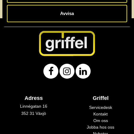
0470-72 30 40
info@griffel.se
Servicedesk
Avvisa
Adress
Griffel
Linnégatan 16
Servicedesk
352 31 Växjö
Kontakt
Om oss
Jobba hos oss
Nyheter