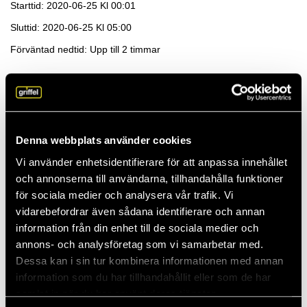
Starttid: 2020-06-25 Kl 00:01
Sluttid: 2020-06-25 Kl 05:00
Förväntad nedtid: Upp till 2 timmar
Arkiv
2026
Denna webbplats använder cookies
Vi använder enhetsidentifierare för att anpassa innehållet
2025
och annonserna till användarna, tillhandahålla funktioner
för sociala medier och analysera vår trafik. Vi
vidarebefordrar även sådana identifierare och annan
2024
information från din enhet till de sociala medier och
annons- och analysföretag som vi samarbetar med.
2023
Dessa kan i sin tur kombinera informationen med annan
information som du har tillhandahållit eller som de har
samlat in när du har använt deras tjänster.