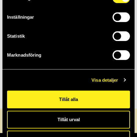
Inställningar
2020
Statistik
2019
Marknadsföring
2018
Visa detaljer
2017
Tillåt alla
Tillåt urval
0470-72 30 40
info@griffel.se
Servicedesk