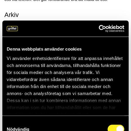
Arkiv
2026
Denna webbplats använder cookies
2025
Vi använder enhetsidentifierare för att anpassa innehållet
och annonserna till användarna, tillhandahålla funktioner
2024
för sociala medier och analysera vår trafik. Vi
vidarebefordrar även sådana identifierare och annan
information från din enhet till de sociala medier och
2023
annons- och analysföretag som vi samarbetar med.
Dessa kan i sin tur kombinera informationen med annan
information som du har tillhandahållit eller som de har
2022
samlat in när du har använt deras tjänster.
Samtyckesval
2021
Nödvändig